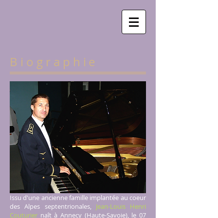
B i o g r a p h
ie
Issu d'une ancienne famille implantée au coeur
des Alpes septentrionales,
Jean-Louis Henri
Couturier
naît à Annecy (Haute-Savoie), le 07