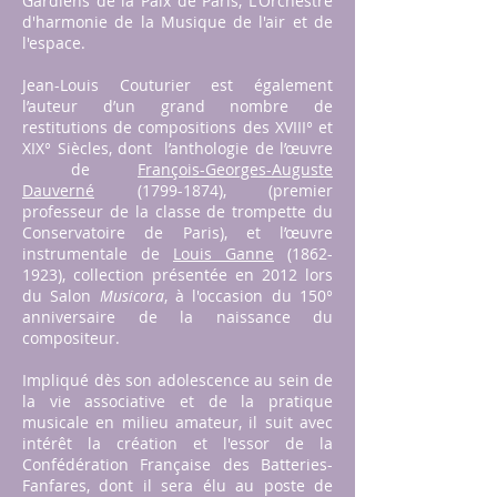
Gardiens de la Paix de Paris, L'Orchestre
d'harmonie de la Musique de l'air et de
l'espace.
Jean-Louis Couturier est également
l’auteur d’un grand nombre de
restitutions de compositions des XVIII° et
XIX° Siècles, dont l’anthologie de l’œuvre
de
François-Georges-Auguste
Dauverné
(1799-1874), (premier
professeur de la classe de trompette du
Conservatoire de Paris), et l’œuvre
instrumentale de
Louis Ganne
(1862-
1923)
, collection présentée en 2012 lors
du Salon
Musicora
, à l'occasion du 150°
anniversaire de la naissance du
compositeur.
Impliqué dès son adolescence au sein de
la vie associative et de la pratique
musicale en milieu amateur, il suit avec
intérêt la création et l'essor de la
Confédération Française des Batteries-
Fanfares, dont il sera élu au poste de