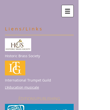
L i e n s / L i n k s
Historic Brass Society
International Trumpet Guild
L'éducation musicale
ÉDITIONS/PUBLISHING