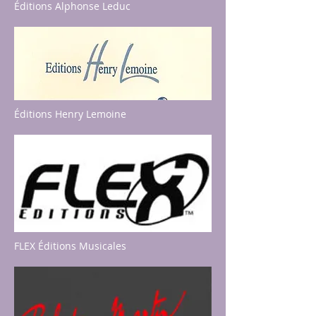
Éditions Alphonse Leduc
Éditions Henry Lemoine
FLEX Éditions Musicales