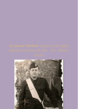
Le Joyeux Tambour
(Jacques Devogel)
Batterie-Fanfare de l'Air - Dir. Robert
Goute