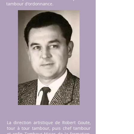
tambour d'ordonnance.
La direction artistique de Robert Goute,
tour à tour tambour, puis chef tambour
et enfin Tambour-Major de la formation,