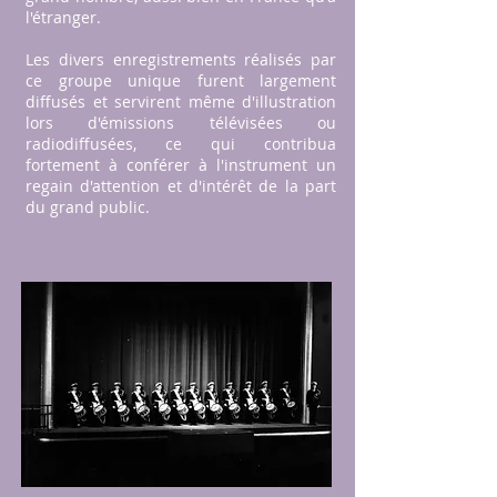
l'étranger.
Les divers enregistrements réalisés par
ce groupe unique furent largement
diffusés et servirent même d'illustration
lors d'émissions télévisées ou
radiodiffusées, ce qui contribua
fortement à conférer à l'instrument un
regain d'attention et d'intérêt de la part
du grand public.