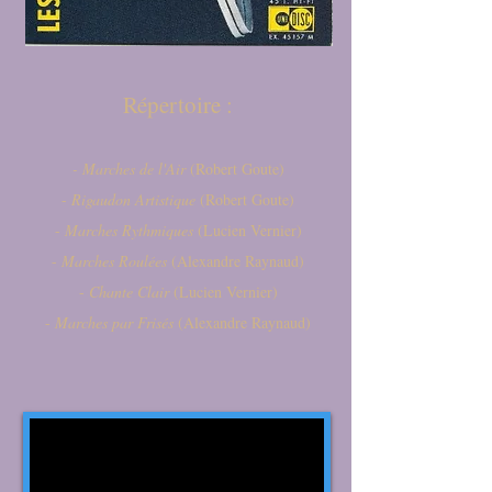
Répertoire :
- Marches de l'Air
(Robert Goute)
-
Rigaudon Artistique
(Robert Goute)
-
Marches Rythmiques
(Lucien Vernier)
-
Marches Roulées
(Alexandre Raynaud)
-
Chante Clair
(Lucien Vernier)
-
Marches par Frisés
(Alexandre Raynaud)