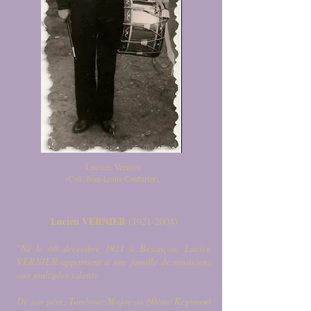
Lucien Vernier
(Coll. Jean-Louis Couturier).
Lucien VERNIER
(1921-2004)
"
Né le 08 décembre 1921 à Besançon, Lucien
VERNIER appartient à une famille de musiciens
aux multiples talents.
De son père, Tambour-Major au 60ème Régiment