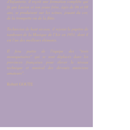
d'Infanterie, il reçoit une formation complète qui
fit que Lucien et son jeune frère, âgés de 06 et 08
ans, se produisent sur les scènes, jouant du cor,
de la trompette ou de la flûte.
Technicien de haut niveau, il rejoint le pupitre de
tambours de la Musique de l'Air en 1951, dont il
est l'un des meilleurs éléments.
Il fera partie de l'équipe des "trois
mousquetaires" qui se sont déplacés dans les
provinces françaises pour élever le niveau
technique et musical des dévoués musiciens
amateurs".
Robert GOUTE